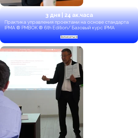
3 дня | 24 ак.часа
Практика управления проектами на основе стандарта
IPMA ® PMBOK ® 6th Edition/ Базовый курс IPMA
Записаться