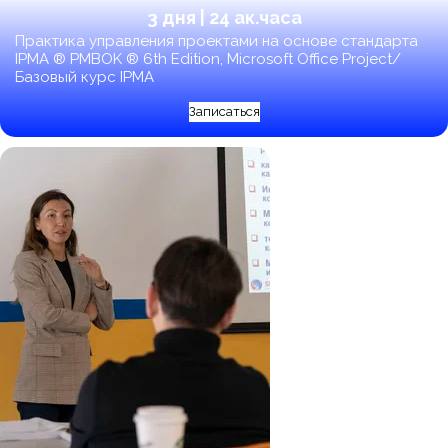
3 дня | 24 ак.часа
Практика управления проектами на основе стандарта
IPMA ® PMBOK ® 6th Edition, Microsoft Office Project/
Базовый курс IPMA
Записаться