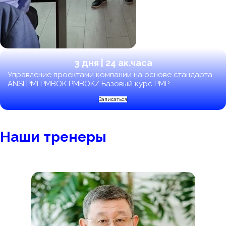
3 дня | 24 ак.часа
Управление проектами компании на основе стандарта
ANSI PMI PMBOK PMBOK/ Базовый курс PMP
Записаться
Наши тренеры