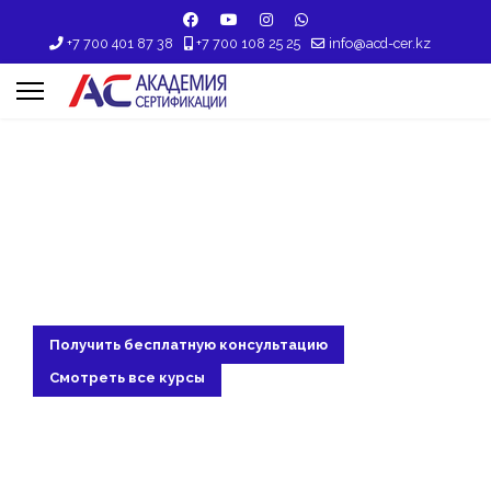
+7 700 401 87 38
+7 700 108 25 25
info@acd-cer.kz
АКАДЕМИЯ СЕРТИФИКАЦИИ
НАУЧИСЬ УПРАВЛЯТЬ
ПРОЕКТАМИ НА ОСНОВЕ
СТАНДАРТА IPMA
Получить бесплатную консультацию
Смотреть все курсы
"Профессиональное обучение project-
менеджеров с гарантией качества от
лучших специалистов за 5 дней"